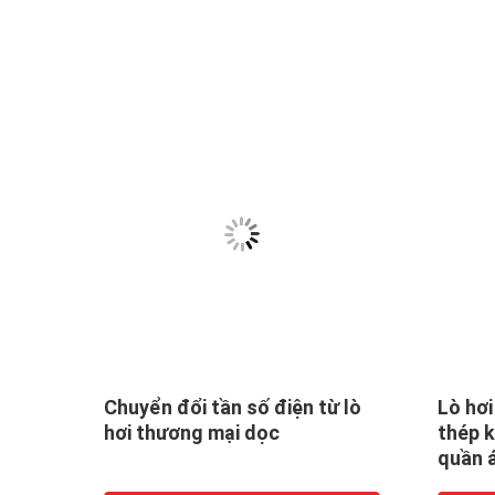
áy
Chuyển đổi tần số điện từ lò
Lò hơi
 chức
hơi thương mại dọc
thép k
quần 