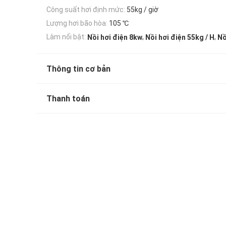
Công suất hơi định mức:
55kg / giờ
Lượng hơi bão hòa:
105 ℃
,
,
Làm nổi bật:
Nồi hơi điện 8kw
Nồi hơi điện 55kg / H
Nồ
Thông tin cơ bản
Thanh toán