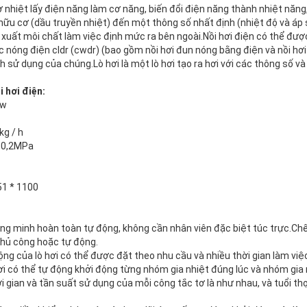
 cơ nhiệt lấy điện năng làm cơ năng, biến đổi điện năng thành nhiệt năng
ữu cơ (dầu truyền nhiệt) đến một thông số nhất định (nhiệt độ và áp
và xuất môi chất làm việc định mức ra bên ngoài.Nồi hơi điện có thể đượ
c nóng điện cldr (cwdr) (bao gồm nồi hơi đun nóng bằng điện và nồi hơi
ch sử dụng của chúng.Lò hơi là một lò hơi tạo ra hơi với các thông số và
 hơi điện:
kw
kg / h
: 0,2MPa
51 * 1100
:
ng minh hoàn toàn tự động, không cần nhân viên đặc biệt túc trực.Chế 
thủ công hoặc tự động.
ộng của lò hơi có thể được đặt theo nhu cầu và nhiều thời gian làm vi
ơi có thể tự động khởi động từng nhóm gia nhiệt đúng lúc và nhóm gia
ời gian và tần suất sử dụng của mỗi công tắc tơ là như nhau, và tuổi th