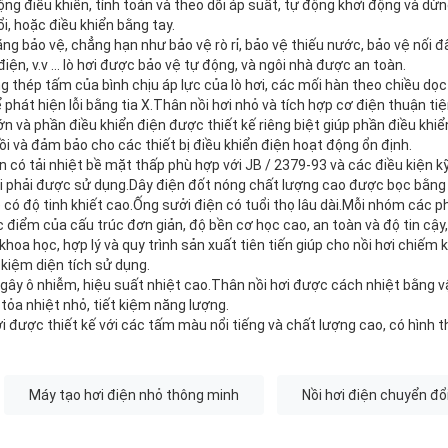
động điều khiển, tính toán và theo dõi áp suất, tự động khởi động và 
ổi, hoặc điều khiển bằng tay.
ng bảo vệ, chẳng hạn như bảo vệ rò rỉ, bảo vệ thiếu nước, bảo vệ nối đấ
ện, v.v ... lò hơi được bảo vệ tự động, và ngôi nhà được an toàn.
g thép tấm của bình chịu áp lực của lò hơi, các mối hàn theo chiều dọc 
phát hiện lỗi bằng tia X.Thân nồi hơi nhỏ và tích hợp cơ điện thuận tiệ
ớn và phần điều khiển điện được thiết kế riêng biệt giúp phần điều khi
ồi và đảm bảo cho các thiết bị điều khiển điện hoạt động ổn định.
ện có tải nhiệt bề mặt thấp phù hợp với JB / 2379-93 và các điều kiện k
ại phải được sử dụng.Dây điện đốt nóng chất lượng cao được bọc bằng 
có độ tinh khiết cao.Ống sưởi điện có tuổi thọ lâu dài.Mỗi nhóm các p
c điểm của cấu trúc đơn giản, độ bền cơ học cao, an toàn và độ tin cậy,
 khoa học, hợp lý và quy trình sản xuất tiên tiến giúp cho nồi hơi chiếm
 kiệm diện tích sử dụng.
 gây ô nhiễm, hiệu suất nhiệt cao.Thân nồi hơi được cách nhiệt bằng vậ
 tỏa nhiệt nhỏ, tiết kiệm năng lượng.
ơi được thiết kế với các tấm màu nổi tiếng và chất lượng cao, có hình t
Máy tạo hơi điện nhỏ thông minh
Nồi hơi điện chuyển đổ