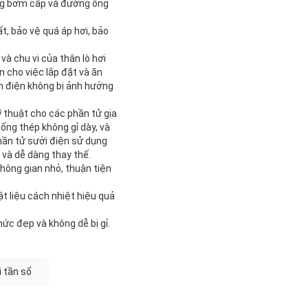
dừng bơm cấp và đường ống
t, bảo vệ quá áp hơi, bảo
và chu vi của thân lò hơi
n cho việc lắp đặt và ăn
ển điện không bị ảnh hưởng
ỹ thuật cho các phần tử gia
ống thép không gỉ dày, và
hần tử sưởi điện sử dụng
 và dễ dàng thay thế.
 không gian nhỏ, thuận tiện
t liệu cách nhiệt hiệu quả
hức đẹp và không dễ bị gỉ.
i tần số