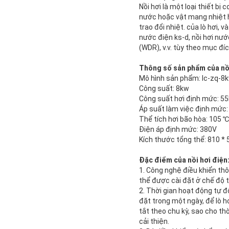
Nồi hơi là một loại thiết bị
nước hoặc vật mang nhiệt h
trao đổi nhiệt. của lò hơi, 
nước điện ks-d, nồi hơi nướ
(WDR), v.v. tùy theo mục đí
Thông số sản phẩm của nồi
Mô hình sản phẩm: lc-zq-8
Công suất: 8kw
Công suất hơi định mức: 55
Áp suất làm việc định mức
Thể tích hơi bão hòa: 105 ℃
Điện áp định mức: 380V
Kích thước tổng thể: 810 * 
Đặc điểm của nồi hơi điện
1. Công nghệ điều khiển thô
thể được cài đặt ở chế độ 
2. Thời gian hoạt động tự đ
đặt trong một ngày, để lò h
tắt theo chu kỳ, sao cho th
cải thiện.