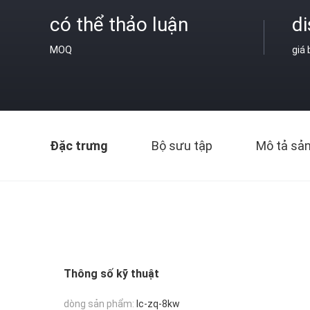
có thể thảo luận
di
MOQ
giá
Đặc trưng
Bộ sưu tập
Mô tả sả
Thông số kỹ thuật
dòng sản phẩm:
lc-zq-8kw