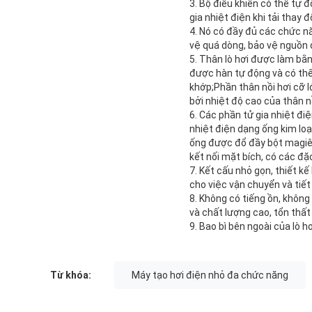
3. Bộ điều khiển có thể tự 
gia nhiệt điện khi tải thay đ
4. Nó có đầy đủ các chức nă
vệ quá dòng, bảo vệ nguồn đi
5. Thân lò hơi được làm bằn
được hàn tự động và có thể 
khớp;Phần thân nồi hơi cỡ l
bởi nhiệt độ cao của thân n
6. Các phần tử gia nhiệt đi
nhiệt điện dạng ống kim lo
ống được đổ đầy bột magiê 
kết nối mặt bích, có các đặ
7. Kết cấu nhỏ gọn, thiết kế
cho việc vận chuyển và tiết
8. Không có tiếng ồn, không
và chất lượng cao, tổn thất
9. Bao bì bên ngoài của lò h
Từ khóa:
Máy tạo hơi điện nhỏ đa chức năng