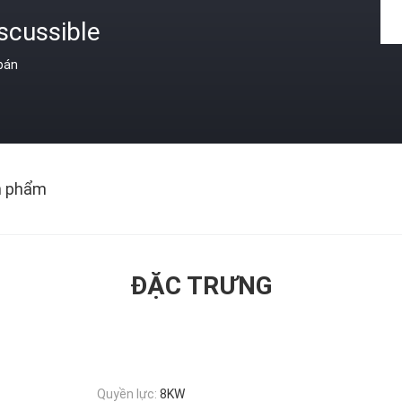
scussible
 bán
n phẩm
ĐẶC TRƯNG
Quyền lực:
8KW