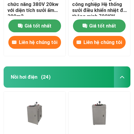
chức năng 380V 20kw
công nghiệp Hệ thống
với diện tích sưởi ấm
sưởi điều khiển nhiệt độ
300m2
thông minh 700KW
Giá tốt nhất
Giá tốt nhất
Liên hệ chúng tôi
Liên hệ chúng tôi
Nồi hơi điện
(24)