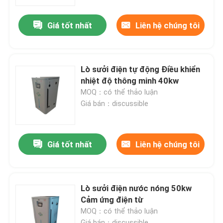
Giá tốt nhất
Liên hệ chúng tôi
Tham quan nhà máy
Kiểm soát chất lượng
Lò sưởi điện tự động Điều khiển
nhiệt độ thông minh 40kw
Liên hệ chúng tôi
MOQ：có thể thảo luận
Giá bán：discussible
Yêu cầu báo giá
Giá tốt nhất
Liên hệ chúng tôi
Lò hơi sưởi điện
Nồi hơi điện
Lò sưởi điện nước nóng 50kw
Cảm ứng điện từ
MOQ：có thể thảo luận
Lò hơi điện treo tường
Giá bán：discussible