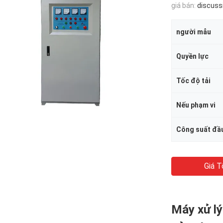
giá bán:
discuss
người mẫu
Quyền lực
Tốc độ tải
Nếu phạm vi
Công suất đầ
Giá T
Máy xử l