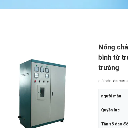
Nóng chả
bình từ t
trường
giá bán:
discuss
người mẫu
Quyền lực
Tần số dao độ