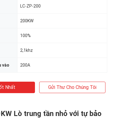
LC-ZP-200
200KW
100%
2,1khz
u vào
200A
ốt Nhất
Gửi Thư Cho Chúng Tôi
KW Lò trung tần nhỏ với tự bảo