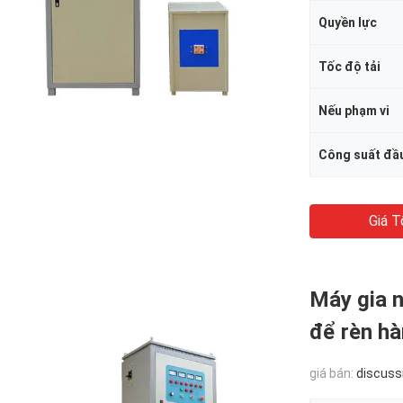
Quyền lực
Tốc độ tải
Nếu phạm vi
Công suất đầ
Giá T
Máy gia 
để rèn h
giá bán:
discuss