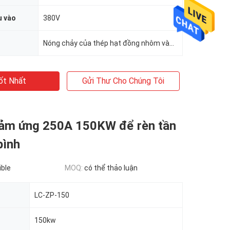
u vào
380V
Nóng chảy của thép hạt đồng nhôm vàng bạc
ốt Nhất
Gửi Thư Cho Chúng Tôi
cảm ứng 250A 150KW để rèn tần
bình
ible
MOQ:
có thể thảo luận
LC-ZP-150
150kw