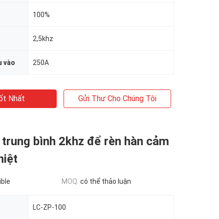
100%
2,5khz
u vào
250A
ốt Nhất
Gửi Thư Cho Chúng Tôi
 trung bình 2khz để rèn hàn cảm
hiệt
ible
MOQ:
có thể thảo luận
LC-ZP-100