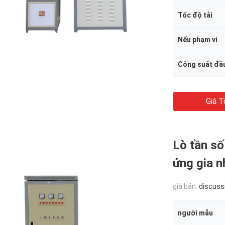
Tốc độ tải
Nếu phạm vi
Công suất đầ
Giá T
Lò tần số
ứng gia n
giá bán:
discuss
người mẫu