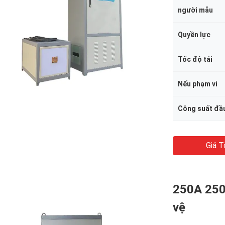
người mẫu
Quyền lực
Tốc độ tải
Nếu phạm vi
Công suất đầ
Giá T
250A 250
vệ