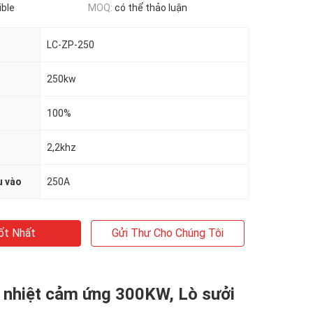
ible
MOQ:
có thể thảo luận
LC-ZP-250
250kw
100%
2,2khz
u vào
250A
ốt Nhất
Gửi Thư Cho Chúng Tôi
ý nhiệt cảm ứng 300KW, Lò sưởi