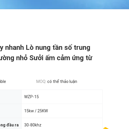
y nhanh Lò nung tần số trung
rường nhỏ Sưởi ấm cảm ứng từ
ible
MOQ:
có thể thảo luận
WZP-15
15kw / 25KW
ng đầu ra
30-80khz