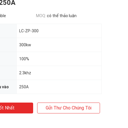
 250A
ible
MOQ:
có thể thảo luận
LC-ZP-300
300kw
100%
2.3khz
u vào
250A
ốt Nhất
Gửi Thư Cho Chúng Tôi