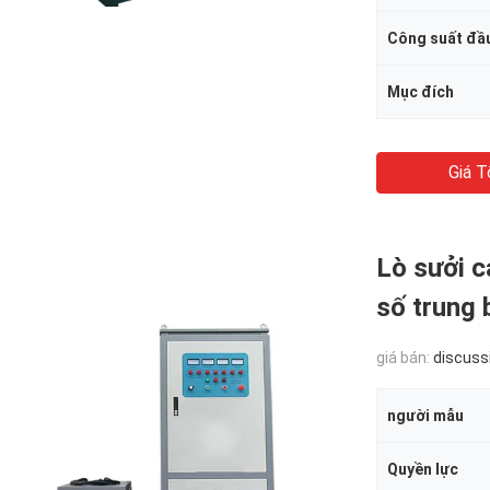
Công suất đầ
Mục đích
Giá T
Lò sưởi 
số trung 
giá bán:
discuss
người mẫu
Quyền lực