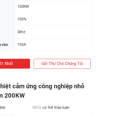
100KW
100%
2khz
u vào
150A
ốt Nhất
Gửi Thư Cho Chúng Tôi
nhiệt cảm ứng công nghiệp nhỏ
àn 200KW
ible
MOQ:
có thể thảo luận