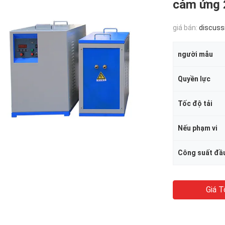
cảm ứng
giá bán:
discuss
người mẫu
Quyền lực
Tốc độ tải
Nếu phạm vi
Công suất đầ
Giá T