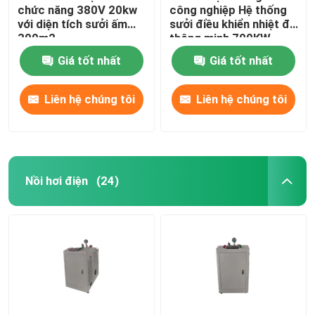
chức năng 380V 20kw
công nghiệp Hệ thống
với diện tích sưởi ấm
sưởi điều khiển nhiệt độ
300m2
thông minh 700KW
Giá tốt nhất
Giá tốt nhất
Liên hệ chúng tôi
Liên hệ chúng tôi
Nồi hơi điện
(24)