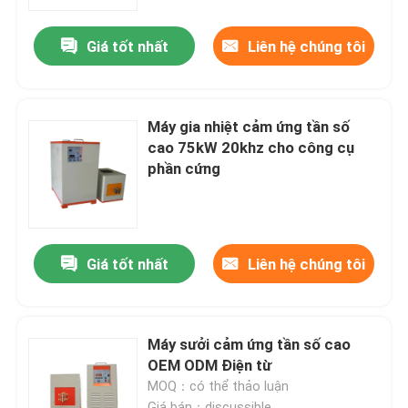
Giá tốt nhất
Liên hệ chúng tôi
Tham quan nhà máy
Kiểm soát chất lượng
Máy gia nhiệt cảm ứng tần số
cao 75kW 20khz cho công cụ
Liên hệ chúng tôi
phần cứng
Yêu cầu báo giá
Giá tốt nhất
Liên hệ chúng tôi
Lò hơi sưởi điện
Nồi hơi điện
Máy sưởi cảm ứng tần số cao
OEM ODM Điện từ
MOQ：có thể thảo luận
Lò hơi điện treo tường
Giá bán：discussible